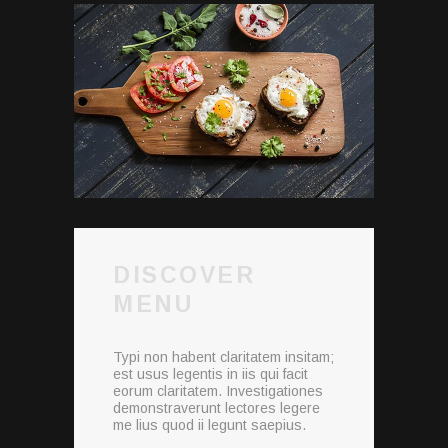
DISCOVER
MENU
Typi non habent claritatem insitam;
est usus legentis in iis qui facit
eorum claritatem. Investigationes
demonstraverunt lectores legere
me lius quod ii legunt saepius.