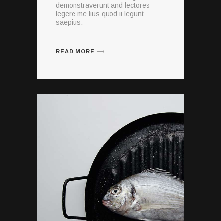
demonstraverunt and lectores
legere me lius quod ii legunt
saepius.
READ MORE