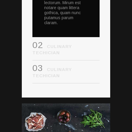
lectorum. Mirum est
notare quam littera
gothica, quam nunc
putamus parum
claram.
02
CULINARY
TECHICIAN
03
CULINARY
TECHICIAN