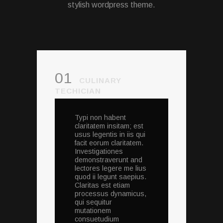
stylish wordpress theme.
01
CULINARY
TECHICIAN
Typi non habent
claritatem insitam; est
usus legentis in iis qui
facit eorum claritatem.
Investigationes
demonstraverunt and
lectores legere me lius
quod ii legunt saepius.
Claritas est etiam
processus dynamicus,
qui sequitur
mutationem
consuetudium