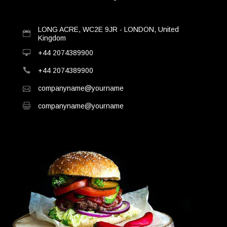
LONG ACRE, WC2E 9JR - LONDON, United
Kingdom
+44 2074389900
+44 2074389900
companyname@yourname
companyname@yourname