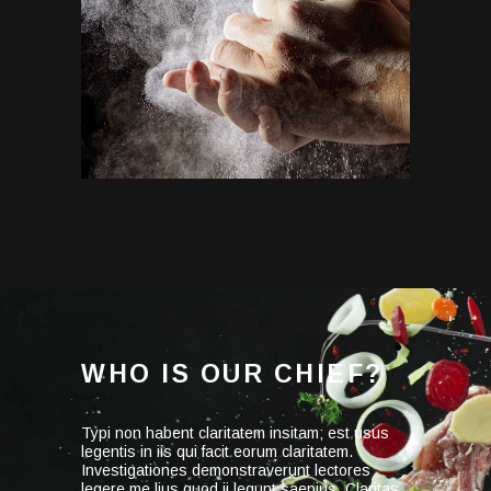
WHO IS OUR CHIEF?
Typi non habent claritatem insitam; est usus
legentis in iis qui facit eorum claritatem.
Investigationes demonstraverunt lectores
legere me lius quod ii legunt saepius. Claritas