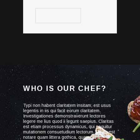
VIEW MENU
WHO IS OUR CHEF?
Typi non habent claritatem insitam; est usus
legentis in iis qui facit eorum claritatem.
Investigationes demonstraverunt lectores
legere me lius quod ii legunt saepius. Claritas
est etiam processus dynamicus, qui sequitur
mutationem consuetudium lectorum. Mirum est
notare quam littera gothica, quam nunc