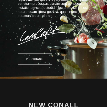
est etiam processus dynamicus, qui sequitur
mutationem consuetudium lectorum. Mirum est
notare quam littera gothica, quam nunc
putamus parum claram.
PURCHASE
NEW CONALL