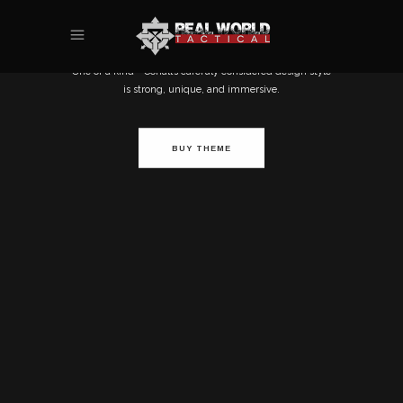
STYLE
One of a kind - Conall’s carefuly considered design style
is strong, unique, and immersive.
BUY THEME