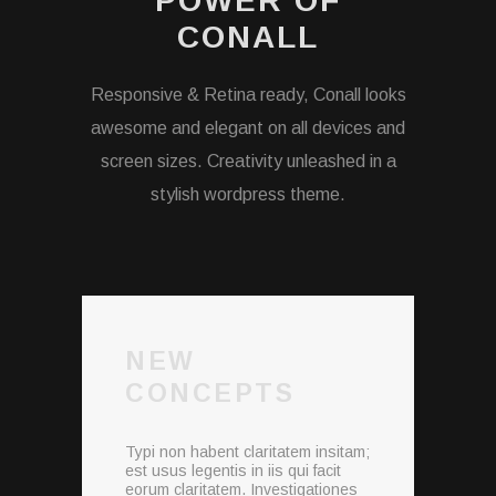
POWER OF
CONALL
Responsive & Retina ready, Conall looks
awesome and elegant on all devices and
screen sizes. Creativity unleashed in a
stylish wordpress theme.
NEW
CONCEPTS
Typi non habent claritatem insitam;
est usus legentis in iis qui facit
eorum claritatem. Investigationes