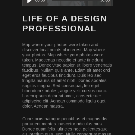
00:00
00:00
Player
LIFE OF A DESIGN
PROFESSIONAL
Map where your photos were taken and
discover local points of interest. Map where
your photos. Map where your photos were
taken. Maecenas necodio et ante tincidunt
tempus. Donec vitae sapien ut libero venenatis
faucibus. Nullam quis ante. Etiam sit amet orci
eget eros faucibus tincidunt. Duis leo sed
fringilla mauris sit amet nibh. Donec sodales
sagittis magna. Sed consequat, leo eget
bibendum sodales, augue velit cursus nunc.
Lorem ipsum dolor sit amet, consectetuer
adipiscing elit. Aenean commodo ligula eget
dolor. Aenean massa.
Cum sociis natoque penatibus et magnis dis
parturient montes, nascetur ridiculus mus.
Donec quam felis, ultricies nec, pellentesque
eu, pretium quis, sem. Nulla consequat massa