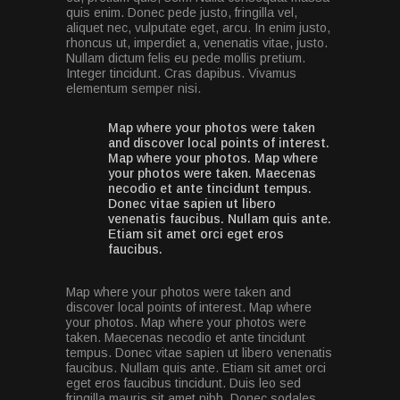
quis enim. Donec pede justo, fringilla vel,
aliquet nec, vulputate eget, arcu. In enim justo,
rhoncus ut, imperdiet a, venenatis vitae, justo.
Nullam dictum felis eu pede mollis pretium.
Integer tincidunt. Cras dapibus. Vivamus
elementum semper nisi.
Map where your photos were taken
and discover local points of interest.
Map where your photos. Map where
your photos were taken. Maecenas
necodio et ante tincidunt tempus.
Donec vitae sapien ut libero
venenatis faucibus. Nullam quis ante.
Etiam sit amet orci eget eros
faucibus.
Map where your photos were taken and
discover local points of interest. Map where
your photos. Map where your photos were
taken. Maecenas necodio et ante tincidunt
tempus. Donec vitae sapien ut libero venenatis
faucibus. Nullam quis ante. Etiam sit amet orci
eget eros faucibus tincidunt. Duis leo sed
fringilla mauris sit amet nibh. Donec sodales